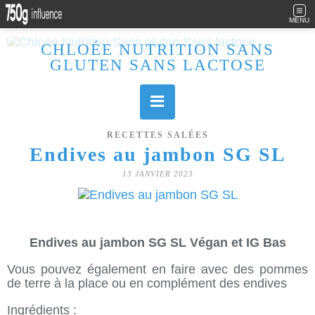
MENU
CHLOÉE NUTRITION SANS
GLUTEN SANS LACTOSE
Allergique au gluten, lactose (et caséine) et passionnée de cuisine, j'élabore des recettes à la fois sucrées et salées. Ayant plusieurs maladies auto immunes, j'essaie de proposer des recettes un maximum IG Bas, en portant une attention particulière sur les aliments utilisés (apports, vitamines, nutriments..). Je fais également bcp de sport donc une bonne alimentation est primordiale!
RECETTES SALÉES
Endives au jambon SG SL
13 JANVIER 2023
Endives au jambon SG SL Végan et IG Bas
Vous pouvez également en faire avec des pommes
de terre à la place ou en complément des endives
Ingrédients :