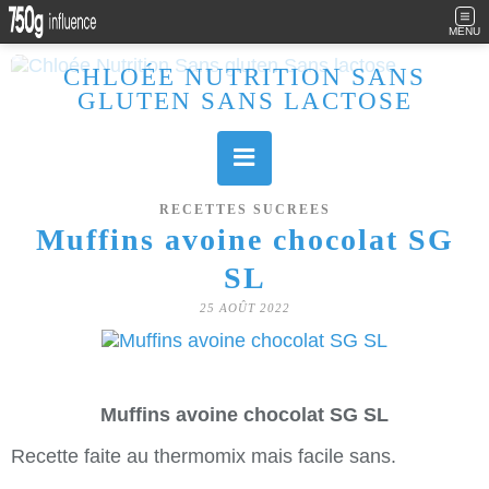
MENU
CHLOÉE NUTRITION SANS
GLUTEN SANS LACTOSE
Allergique au gluten, lactose (et caséine) et passionnée de cuisine, j'élabore des recettes à la fois sucrées et salées. Ayant plusieurs maladies auto immunes, j'essaie de proposer des recettes un maximum IG Bas, en portant une attention particulière sur les aliments utilisés (apports, vitamines, nutriments..). Je fais également bcp de sport donc une bonne alimentation est primordiale!
RECETTES SUCREES
Muffins avoine chocolat SG
SL
25 AOÛT 2022
Muffins avoine chocolat SG SL
Recette faite au thermomix mais facile sans.