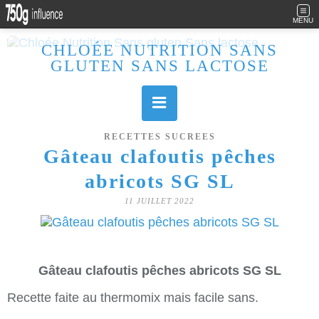
MENU
CHLOÉE NUTRITION SANS
GLUTEN SANS LACTOSE
Allergique au gluten, lactose (et caséine) et passionnée de cuisine, j'élabore des recettes à la fois sucrées et salées. Ayant plusieurs maladies auto immunes, j'essaie de proposer des recettes un maximum IG Bas, en portant une attention particulière sur les aliments utilisés (apports, vitamines, nutriments..). Je fais également bcp de sport donc une bonne alimentation est primordiale!
RECETTES SUCREES
Gâteau clafoutis pêches
abricots SG SL
11 JUILLET 2022
Gâteau clafoutis pêches abricots SG SL
Recette faite au thermomix mais facile sans.