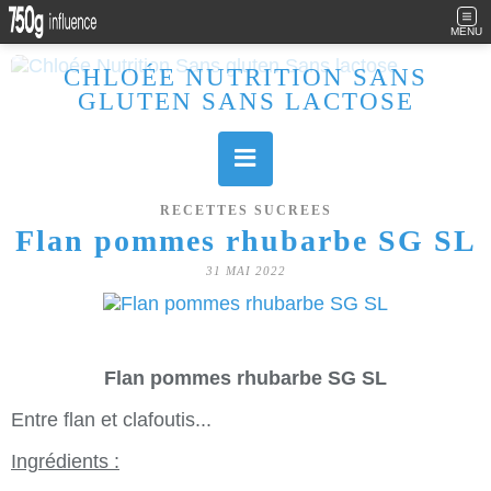
MENU
CHLOÉE NUTRITION SANS
GLUTEN SANS LACTOSE
Allergique au gluten, lactose (et caséine) et passionnée de cuisine, j'élabore des recettes à la fois sucrées et salées. Ayant plusieurs maladies auto immunes, j'essaie de proposer des recettes un maximum IG Bas, en portant une attention particulière sur les aliments utilisés (apports, vitamines, nutriments..). Je fais également bcp de sport donc une bonne alimentation est primordiale!
RECETTES SUCREES
Flan pommes rhubarbe SG SL
31 MAI 2022
Flan pommes rhubarbe SG SL
Entre flan et clafoutis...
Ingrédients :