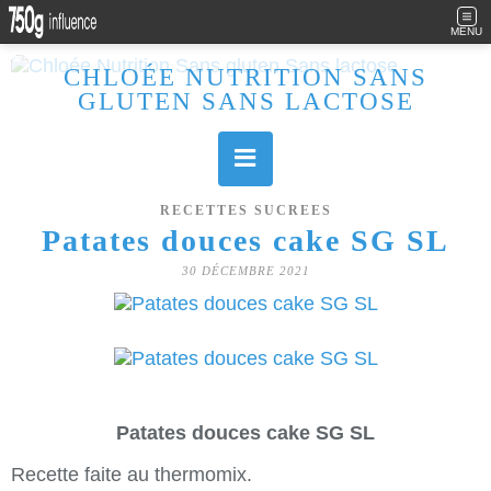
MENU
CHLOÉE NUTRITION SANS
GLUTEN SANS LACTOSE
Allergique au gluten, lactose (et caséine) et passionnée de cuisine, j'élabore des recettes à la fois sucrées et salées. Ayant plusieurs maladies auto immunes, j'essaie de proposer des recettes un maximum IG Bas, en portant une attention particulière sur les aliments utilisés (apports, vitamines, nutriments..). Je fais également bcp de sport donc une bonne alimentation est primordiale!
RECETTES SUCREES
Patates douces cake SG SL
30 DÉCEMBRE 2021
Patates douces cake SG SL
Recette faite au thermomix.