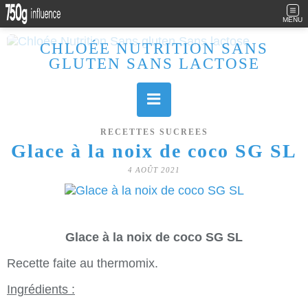
MENU
CHLOÉE NUTRITION SANS
GLUTEN SANS LACTOSE
Allergique au gluten, lactose (et caséine) et passionnée de cuisine, j'élabore des recettes à la fois sucrées et salées. Ayant plusieurs maladies auto immunes, j'essaie de proposer des recettes un maximum IG Bas, en portant une attention particulière sur les aliments utilisés (apports, vitamines, nutriments..). Je fais également bcp de sport donc une bonne alimentation est primordiale!
RECETTES SUCREES
Glace à la noix de coco SG SL
4 AOÛT 2021
Glace à la noix de coco SG SL
Recette faite au thermomix.
Ingrédients :