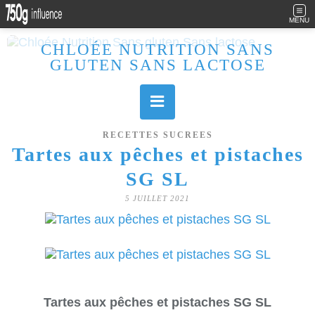
MENU
CHLOÉE NUTRITION SANS
GLUTEN SANS LACTOSE
Allergique au gluten, lactose (et caséine) et passionnée de cuisine, j'élabore des recettes à la fois sucrées et salées. Ayant plusieurs maladies auto immunes, j'essaie de proposer des recettes un maximum IG Bas, en portant une attention particulière sur les aliments utilisés (apports, vitamines, nutriments..). Je fais également bcp de sport donc une bonne alimentation est primordiale!
RECETTES SUCREES
Tartes aux pêches et pistaches
SG SL
5 JUILLET 2021
Tartes aux pêches et pistaches SG SL