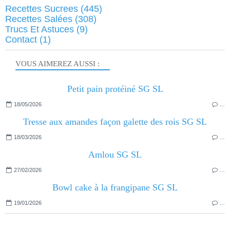
Recettes Sucrees
(445)
Recettes Salées
(308)
Trucs Et Astuces
(9)
Contact
(1)
VOUS AIMEREZ AUSSI :
Petit pain protéiné SG SL
18/05/2026
…
Tresse aux amandes façon galette des rois SG SL
18/03/2026
…
Amlou SG SL
27/02/2026
…
Bowl cake à la frangipane SG SL
19/01/2026
…