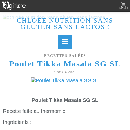
MENU
CHLOÉE NUTRITION SANS
GLUTEN SANS LACTOSE
Allergique au gluten, lactose (et caséine) et passionnée de cuisine, j'élabore des recettes à la fois sucrées et salées. Ayant plusieurs maladies auto immunes, j'essaie de proposer des recettes un maximum IG Bas, en portant une attention particulière sur les aliments utilisés (apports, vitamines, nutriments..). Je fais également bcp de sport donc une bonne alimentation est primordiale!
RECETTES SALÉES
Poulet Tikka Masala SG SL
5 AVRIL 2021
Poulet Tikka Masala SG SL
Recette faite au thermomix.
Ingrédients :