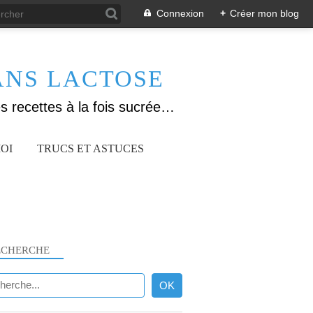
Connexion
+
Créer mon blog
ANS LACTOSE
Allergique au gluten, lactose (et caséine) et passionnée de cuisine, j'élabore des recettes à la fois sucrées et salées. Ayant plusieurs maladies auto immunes, j'essaie de proposer des recettes un maximum IG Bas, en portant une attention particulière sur les aliments utilisés (apports, vitamines, nutriments..). Je fais également bcp de sport donc une bonne alimentation est primordiale!
OI
TRUCS ET ASTUCES
ECHERCHE