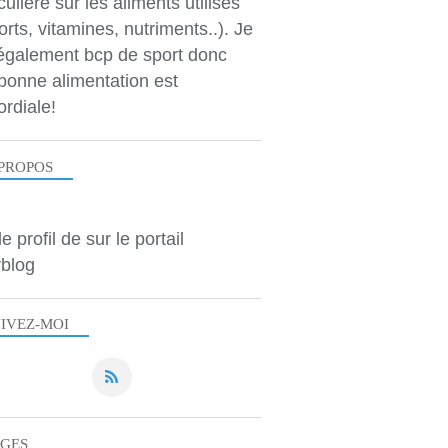
culière sur les aliments utilisés
orts, vitamines, nutriments..). Je
 également bcp de sport donc
bonne alimentation est
ordiale!
PROPOS
le profil de
sur le portail
blog
IVEZ-MOI
AGES