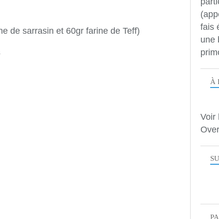
parti
(app
fais
ne de sarrasin et 60gr farine de Teff)
une 
prim
s
À 
Voir 
Over
SU
P