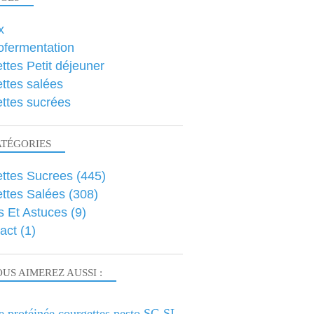
x
ofermentation
ttes Petit déjeuner
ttes salées
ttes sucrées
ATÉGORIES
ttes Sucrees
(445)
ttes Salées
(308)
s Et Astuces
(9)
act
(1)
US AIMEREZ AUSSI :
e protéinée courgettes pesto SG SL