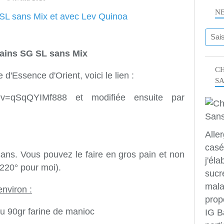
N
pains SG SL sans Mix
CH
 d'Essence d'Orient, voici le lien :
S
ch?v=qSqQYIMf888 et modifiée ensuite par
Alle
casé
sans. Vous pouvez le faire en gros pain et non
j'éla
 220° pour moi).
sucr
mala
environ :
prop
ou 90gr farine de manioc
IG B