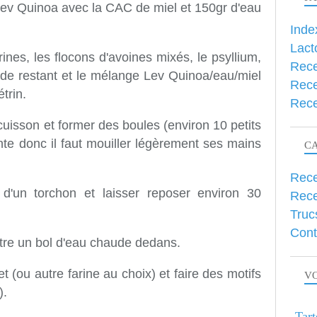
e Lev Quinoa avec la CAC de miel et 150gr d'eau
Inde
Lact
arines, les flocons d'avoines mixés, le psyllium,
Rece
tiède restant et le mélange Lev Quinoa/eau/miel
Rece
trin.
Rece
uisson et former des boules (environ 10 petits
nte donc il faut mouiller légèrement ses mains
C
Rece
t d'un torchon et laisser reposer environ 30
Rece
Truc
Cont
ttre un bol d'eau chaude dedans.
 (ou autre farine au choix) et faire des motifs
VO
).
Tart