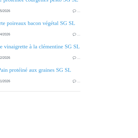
5/2026
…
rte poireaux bacon végétal SG SL
4/2026
…
e vinaigrette à la clémentine SG SL
2/2026
…
Pain protéiné aux graines SG SL
1/2026
…