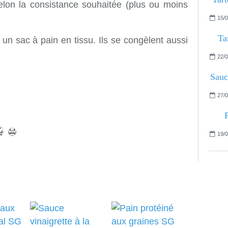
elon la consistance souhaitée (plus ou moins
15/0
Ta
un sac à pain en tissu. Ils se congèlent aussi
22/0
Sauc
27/0
19/0