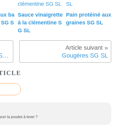
aux ba
Sauce vinaigrette
Pain protéiné aux
l SG S
à la clémentine S
graines SG SL
G SL
Salade carottes betteraves SG SL
Gougères SG SL
TICLE
acer la poudre à lever ?