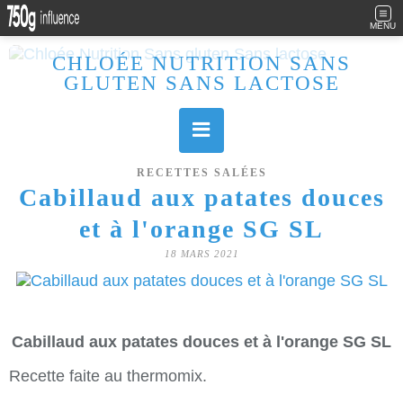
MENU
CHLOÉE NUTRITION SANS
GLUTEN SANS LACTOSE
Allergique au gluten, lactose (et caséine) et passionnée de cuisine, j'élabore des recettes à la fois sucrées et salées. Ayant plusieurs maladies auto immunes, j'essaie de proposer des recettes un maximum IG Bas, en portant une attention particulière sur les aliments utilisés (apports, vitamines, nutriments..). Je fais également bcp de sport donc une bonne alimentation est primordiale!
RECETTES SALÉES
Cabillaud aux patates douces
et à l'orange SG SL
18 MARS 2021
Cabillaud aux patates douces et à l'orange SG SL
Recette faite au thermomix.