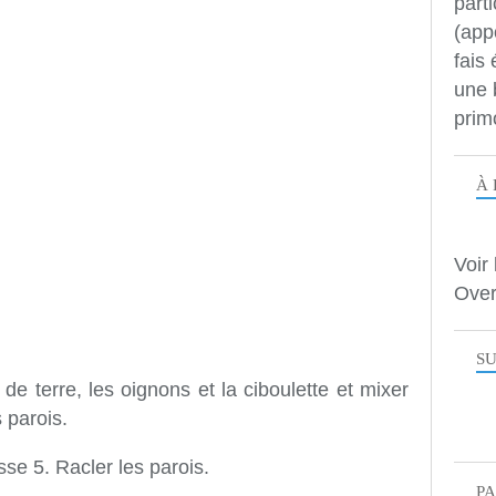
parti
(app
fais
une 
prim
À 
Voir 
Over
SU
e terre, les oignons et la ciboulette et mixer
 parois.
se 5. Racler les parois.
P