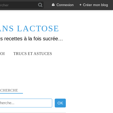
Connexion
+
Créer mon blog
ANS LACTOSE
Allergique au gluten, lactose (et caséine) et passionnée de cuisine, j'élabore des recettes à la fois sucrées et salées. Ayant plusieurs maladies auto immunes, j'essaie de proposer des recettes un maximum IG Bas, en portant une attention particulière sur les aliments utilisés (apports, vitamines, nutriments..). Je fais également bcp de sport donc une bonne alimentation est primordiale!
OI
TRUCS ET ASTUCES
ECHERCHE