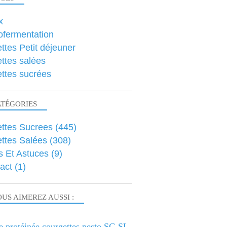
x
ofermentation
ttes Petit déjeuner
ttes salées
ttes sucrées
ATÉGORIES
ttes Sucrees
(445)
ttes Salées
(308)
s Et Astuces
(9)
act
(1)
US AIMEREZ AUSSI :
e protéinée courgettes pesto SG SL