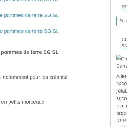
N
CH
S
e pommes de terre SG SL
Alle
e, notamment pour les enfants!
casé
j'éla
sucr
en petits morceaux
mala
prop
IG B