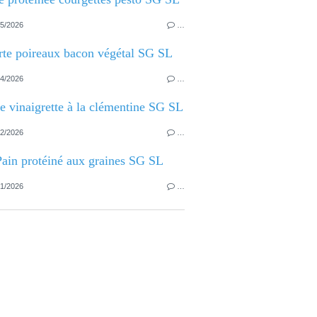
5/2026
…
rte poireaux bacon végétal SG SL
4/2026
…
e vinaigrette à la clémentine SG SL
2/2026
…
Pain protéiné aux graines SG SL
1/2026
…