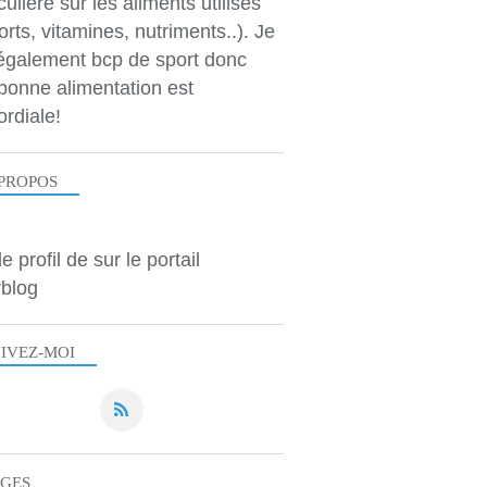
culière sur les aliments utilisés
orts, vitamines, nutriments..). Je
 également bcp de sport donc
bonne alimentation est
ordiale!
PROPOS
le profil de
sur le portail
blog
IVEZ-MOI
AGES