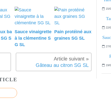
15/0
Ta
22/0
aux ba
Sauce vinaigrette
Pain protéiné aux
Sauc
l SG S
à la clémentine S
graines SG SL
G SL
27/0
Gâteau au citron SG SL
19/0
TICLE