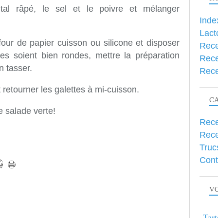
ental râpé, le sel et le poivre et mélanger
Inde
Lact
four de papier cuisson ou silicone et disposer
Rece
les soient bien rondes, mettre la préparation
Rece
n tasser.
Rece
 retourner les galettes à mi-cuisson.
C
 salade verte!
Rece
Rece
Truc
Cont
VO
Tart