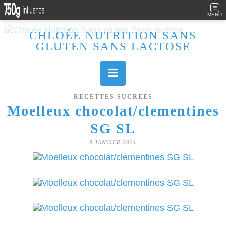
MENU
CHLOÉE NUTRITION SANS
GLUTEN SANS LACTOSE
Allergique au gluten, lactose (et caséine) et passionnée de cuisine, j'élabore des recettes à la fois sucrées et salées. Ayant plusieurs maladies auto immunes, j'essaie de proposer des recettes un maximum IG Bas, en portant une attention particulière sur les aliments utilisés (apports, vitamines, nutriments..). Je fais également bcp de sport donc une bonne alimentation est primordiale!
RECETTES SUCREES
Moelleux chocolat/clementines
SG SL
9 JANVIER 2021