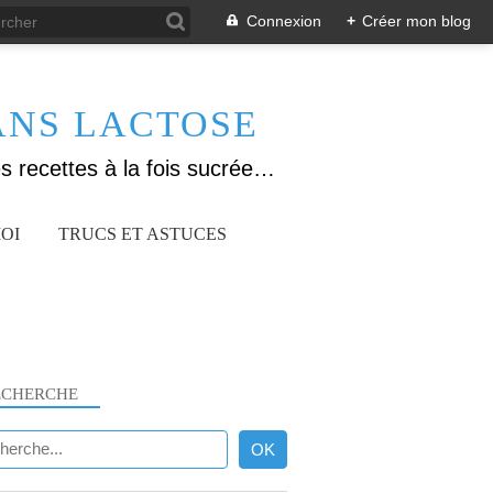
Connexion
+
Créer mon blog
ANS LACTOSE
Allergique au gluten, lactose (et caséine) et passionnée de cuisine, j'élabore des recettes à la fois sucrées et salées. Ayant plusieurs maladies auto immunes, j'essaie de proposer des recettes un maximum IG Bas, en portant une attention particulière sur les aliments utilisés (apports, vitamines, nutriments..). Je fais également bcp de sport donc une bonne alimentation est primordiale!
OI
TRUCS ET ASTUCES
ECHERCHE