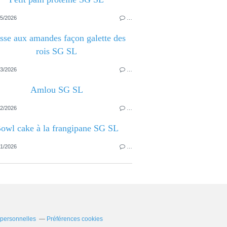
5/2026
…
sse aux amandes façon galette des
rois SG SL
3/2026
…
Amlou SG SL
2/2026
…
owl cake à la frangipane SG SL
1/2026
…
 personnelles
Préférences cookies