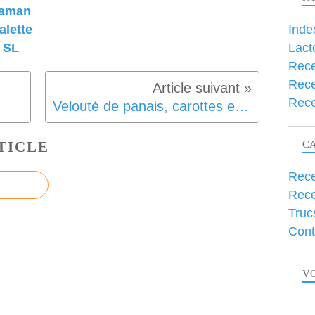
 aman
Inde
alette
Lact
 SL
Rece
Rece
Rece
Velouté de panais, carottes et poivrons SG SL
TICLE
C
Rece
Rece
Truc
Cont
VO