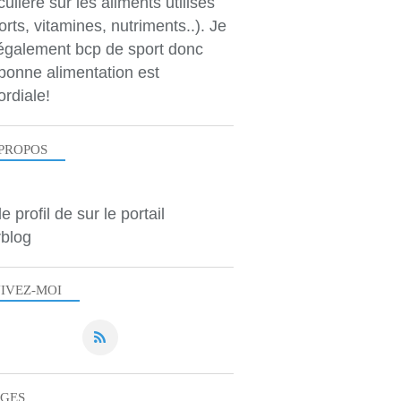
culière sur les aliments utilisés
orts, vitamines, nutriments..). Je
 également bcp de sport donc
bonne alimentation est
ordiale!
PROPOS
le profil de
sur le portail
blog
IVEZ-MOI
AGES