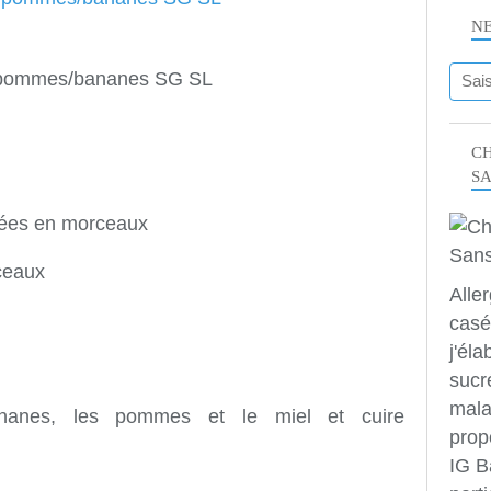
N
pommes/bananes SG SL
CH
S
ées en morceaux
ceaux
Alle
casé
j'éla
sucr
mala
nanes, les pommes et le miel et cuire
prop
IG B