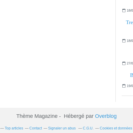
18/0
Tre
18/0
27/0
B
19/0
Thème Magazine - Hébergé par
Overblog
Top articles
Contact
Signaler un abus
C.G.U.
Cookies et données