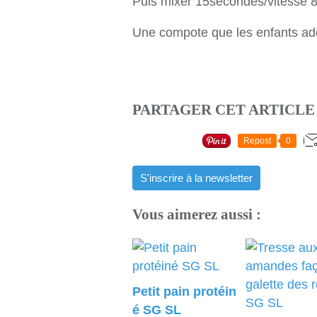
Puis mixer 15secondes/vitesse 8
Une compote que les enfants ad
PARTAGER CET ARTICLE
Repost
0
S'inscrire à la newsletter
Vous aimerez aussi :
Petit pain protéin
é SG SL