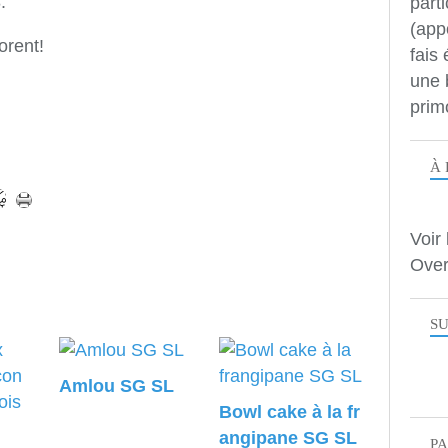
.
parti
(app
orent!
fais
une 
prim
À 
Voir 
Over
SU
Amlou SG SL
Bowl cake à la fr
angipane SG SL
P