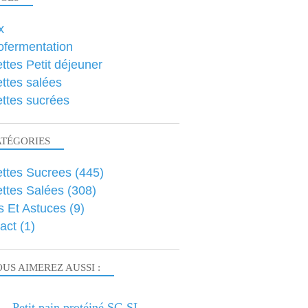
x
ofermentation
ttes Petit déjeuner
ttes salées
ttes sucrées
ATÉGORIES
ttes Sucrees
(445)
ttes Salées
(308)
s Et Astuces
(9)
act
(1)
US AIMEREZ AUSSI :
Petit pain protéiné SG SL