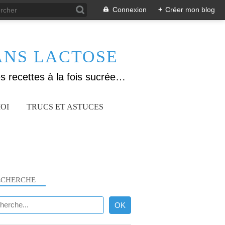
Connexion
+
Créer mon blog
ANS LACTOSE
Allergique au gluten, lactose (et caséine) et passionnée de cuisine, j'élabore des recettes à la fois sucrées et salées. Ayant plusieurs maladies auto immunes, j'essaie de proposer des recettes un maximum IG Bas, en portant une attention particulière sur les aliments utilisés (apports, vitamines, nutriments..). Je fais également bcp de sport donc une bonne alimentation est primordiale!
OI
TRUCS ET ASTUCES
ECHERCHE