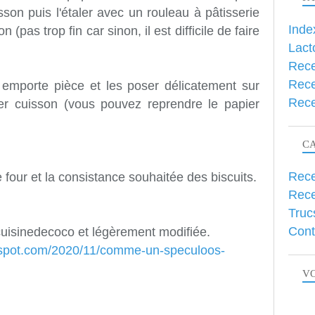
sson puis l'étaler avec un rouleau à pâtisserie
Inde
(pas trop fin car sinon, il est difficile de faire
Lact
Rece
Rece
emporte pièce et les poser délicatement sur
Rece
er cuisson (vous pouvez reprendre le papier
C
Rece
 four et la consistance souhaitée des biscuits.
Rece
Truc
Cont
ecuisinedecoco et légèrement modifiée.
logspot.com/2020/11/comme-un-speculoos-
VO