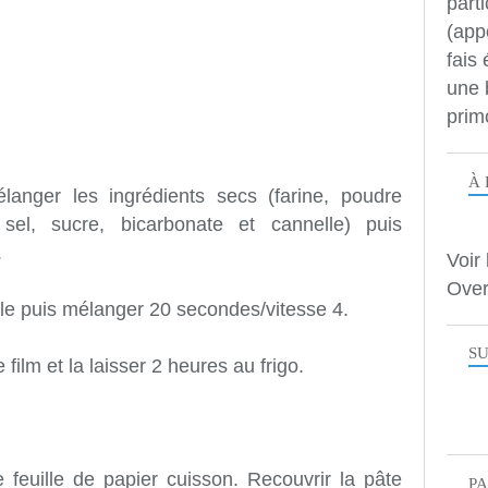
parti
(app
fais
une 
prim
À 
anger les ingrédients secs (farine, poudre
el, sucre, bicarbonate et cannelle) puis
.
Voir 
Over
uile puis mélanger 20 secondes/vitesse 4.
SU
film et la laisser 2 heures au frigo.
e feuille de papier cuisson. Recouvrir la pâte
P