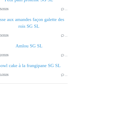
5/2026
…
sse aux amandes façon galette des
rois SG SL
3/2026
…
Amlou SG SL
2/2026
…
owl cake à la frangipane SG SL
1/2026
…