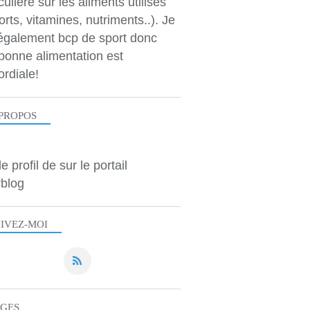
culière sur les aliments utilisés
orts, vitamines, nutriments..). Je
 également bcp de sport donc
bonne alimentation est
ordiale!
PROPOS
le profil de
sur le portail
blog
IVEZ-MOI
AGES