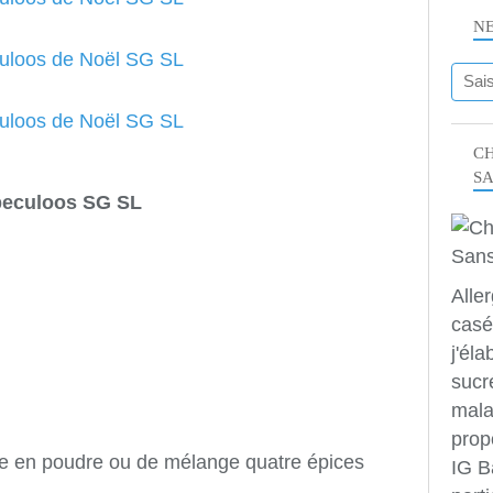
N
CH
S
eculoos SG SL
Alle
casé
j'éla
sucr
mala
prop
e en poudre ou de mélange quatre épices
IG B