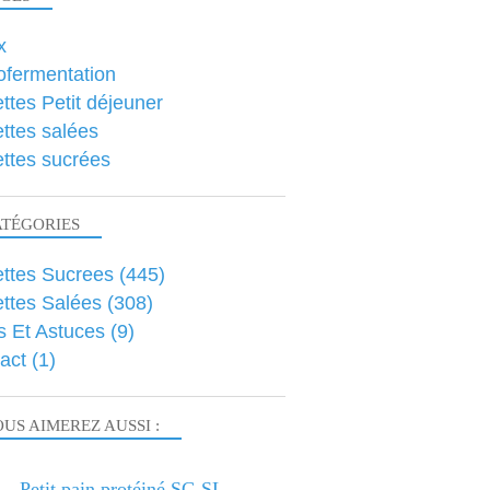
x
ofermentation
ttes Petit déjeuner
ttes salées
ttes sucrées
ATÉGORIES
ttes Sucrees
(445)
ttes Salées
(308)
s Et Astuces
(9)
act
(1)
US AIMEREZ AUSSI :
Petit pain protéiné SG SL