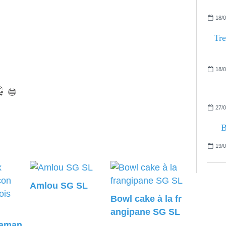
18/0
Tre
18/0
27/0
B
19/0
Amlou SG SL
Bowl cake à la fr
angipane SG SL
 aman