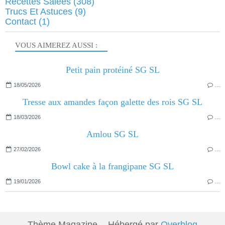
Recettes Salées
(308)
Trucs Et Astuces
(9)
Contact
(1)
VOUS AIMEREZ AUSSI :
Petit pain protéiné SG SL
18/05/2026
…
Tresse aux amandes façon galette des rois SG SL
18/03/2026
…
Amlou SG SL
27/02/2026
…
Bowl cake à la frangipane SG SL
19/01/2026
…
Thème Magazine - Hébergé par
Overblog