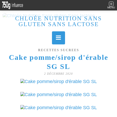
MENU
CHLOÉE NUTRITION SANS
GLUTEN SANS LACTOSE
Allergique au gluten, lactose (et caséine) et passionnée de cuisine, j'élabore des recettes à la fois sucrées et salées. Ayant plusieurs maladies auto immunes, j'essaie de proposer des recettes un maximum IG Bas, en portant une attention particulière sur les aliments utilisés (apports, vitamines, nutriments..). Je fais également bcp de sport donc une bonne alimentation est primordiale!
RECETTES SUCREES
Cake pomme/sirop d'érable
SG SL
2 DÉCEMBRE 2020