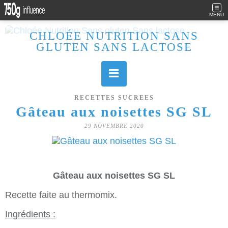
MENU
CHLOÉE NUTRITION SANS
GLUTEN SANS LACTOSE
Allergique au gluten, lactose (et caséine) et passionnée de cuisine, j'élabore des recettes à la fois sucrées et salées. Ayant plusieurs maladies auto immunes, j'essaie de proposer des recettes un maximum IG Bas, en portant une attention particulière sur les aliments utilisés (apports, vitamines, nutriments..). Je fais également bcp de sport donc une bonne alimentation est primordiale!
RECETTES SUCREES
Gâteau aux noisettes SG SL
29 NOVEMBRE 2020
Gâteau aux noisettes SG SL
Recette faite au thermomix.
Ingrédients :