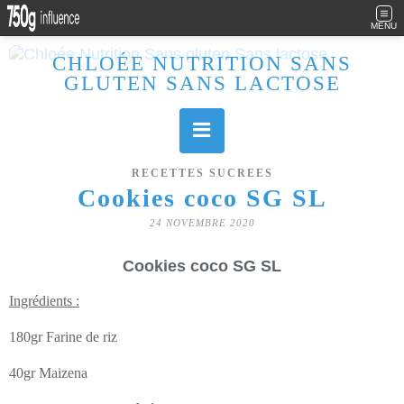
MENU
CHLOÉE NUTRITION SANS
GLUTEN SANS LACTOSE
Allergique au gluten, lactose (et caséine) et passionnée de cuisine, j'élabore des recettes à la fois sucrées et salées. Ayant plusieurs maladies auto immunes, j'essaie de proposer des recettes un maximum IG Bas, en portant une attention particulière sur les aliments utilisés (apports, vitamines, nutriments..). Je fais également bcp de sport donc une bonne alimentation est primordiale!
RECETTES SUCREES
Cookies coco SG SL
24 NOVEMBRE 2020
Cookies coco SG SL
Ingrédients :
180gr Farine de riz
40gr Maizena