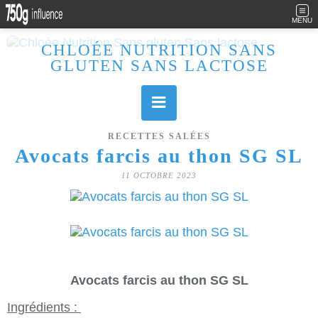
MENU
CHLOÉE NUTRITION SANS
GLUTEN SANS LACTOSE
Allergique au gluten, lactose (et caséine) et passionnée de cuisine, j'élabore des recettes à la fois sucrées et salées. Ayant plusieurs maladies auto immunes, j'essaie de proposer des recettes un maximum IG Bas, en portant une attention particulière sur les aliments utilisés (apports, vitamines, nutriments..). Je fais également bcp de sport donc une bonne alimentation est primordiale!
RECETTES SALÉES
Avocats farcis au thon SG SL
11 OCTOBRE 2023
Avocats farcis au thon SG SL
Ingrédients :