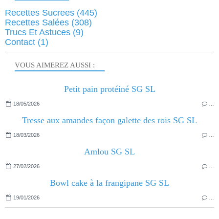
Recettes Sucrees
(445)
Recettes Salées
(308)
Trucs Et Astuces
(9)
Contact
(1)
VOUS AIMEREZ AUSSI :
Petit pain protéiné SG SL
18/05/2026
…
Tresse aux amandes façon galette des rois SG SL
18/03/2026
…
Amlou SG SL
27/02/2026
…
Bowl cake à la frangipane SG SL
19/01/2026
…