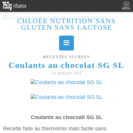
MENU
CHLOÉE NUTRITION SANS
GLUTEN SANS LACTOSE
Allergique au gluten, lactose (et caséine) et passionnée de cuisine, j'élabore des recettes à la fois sucrées et salées. Ayant plusieurs maladies auto immunes, j'essaie de proposer des recettes un maximum IG Bas, en portant une attention particulière sur les aliments utilisés (apports, vitamines, nutriments..). Je fais également bcp de sport donc une bonne alimentation est primordiale!
RECETTES SUCREES
Coulants au chocolat SG SL
24 JUILLET 2023
Coulants au chocoalt SG SL
Recette faite au thermomix mais facile sans.