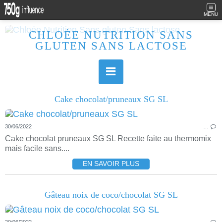
MENU
CHLOÉE NUTRITION SANS
GLUTEN SANS LACTOSE
Allergique au gluten, lactose (et caséine) et passionnée de cuisine, j'élabore des recettes à la fois sucrées et salées. Ayant plusieurs maladies auto immunes, j'essaie de proposer des recettes un maximum IG Bas, en portant une attention particulière sur les aliments utilisés (apports, vitamines, nutriments..). Je fais également bcp de sport donc une bonne alimentation est primordiale!
Cake chocolat/pruneaux SG SL
30/06/2022
…
Cake chocolat pruneaux SG SL Recette faite au thermomix
mais facile sans....
EN SAVOIR PLUS
Gâteau noix de coco/chocolat SG SL