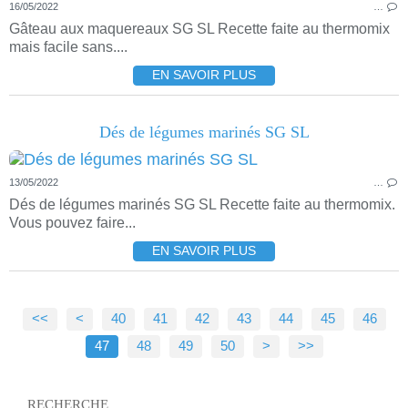
16/05/2022
…
Gâteau aux maquereaux SG SL Recette faite au thermomix
mais facile sans....
EN SAVOIR PLUS
Dés de légumes marinés SG SL
13/05/2022
…
Dés de légumes marinés SG SL Recette faite au thermomix.
Vous pouvez faire...
EN SAVOIR PLUS
<<
<
10
20
30
40
41
42
43
44
45
46
47
48
49
50
60
70
>
>>
RECHERCHE