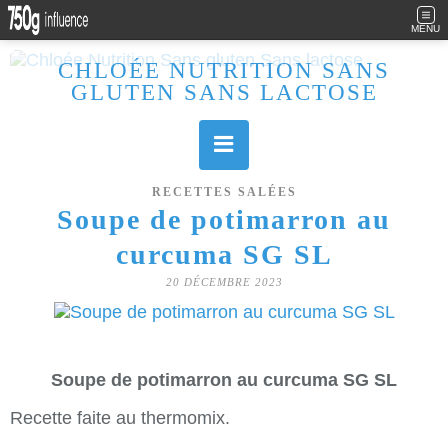
MENU
CHLOÉE NUTRITION SANS
GLUTEN SANS LACTOSE
Allergique au gluten, lactose (et caséine) et passionnée de cuisine, j'élabore des recettes à la fois sucrées et salées. Ayant plusieurs maladies auto immunes, j'essaie de proposer des recettes un maximum IG Bas, en portant une attention particulière sur les aliments utilisés (apports, vitamines, nutriments..). Je fais également bcp de sport donc une bonne alimentation est primordiale!
RECETTES SALÉES
Soupe de potimarron au
curcuma SG SL
20 DÉCEMBRE 2023
Soupe de potimarron au curcuma SG SL
Recette faite au thermomix.