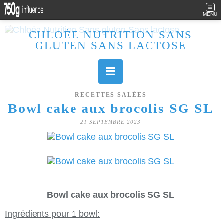
MENU
CHLOÉE NUTRITION SANS
GLUTEN SANS LACTOSE
Allergique au gluten, lactose (et caséine) et passionnée de cuisine, j'élabore des recettes à la fois sucrées et salées. Ayant plusieurs maladies auto immunes, j'essaie de proposer des recettes un maximum IG Bas, en portant une attention particulière sur les aliments utilisés (apports, vitamines, nutriments..). Je fais également bcp de sport donc une bonne alimentation est primordiale!
RECETTES SALÉES
Bowl cake aux brocolis SG SL
21 SEPTEMBRE 2023
Bowl cake aux brocolis SG SL
Ingrédients pour 1 bowl: